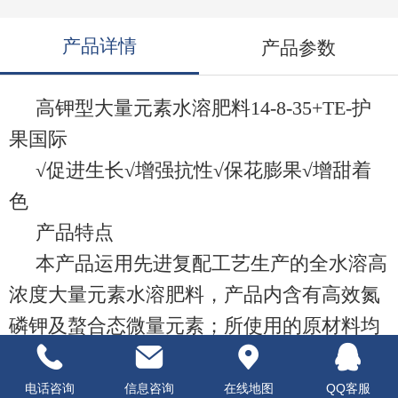
产品详情
产品参数
高钾型大量元素水溶肥料14-8-35+TE-护
果国际
√促进生长√增强抗性√保花膨果√增甜着
色
产品特点
本产品运用先进复配工艺生产的全水溶高
浓度大量元素水溶肥料，产品内含有高效氮
磷钾及螯合态微量元素；所使用的原材料均
为工业级或食品级，纯度高、结晶好，完全
水溶，能提高作物营养吸收利用率，有效提
电话咨询
信息咨询
在线地图
QQ客服